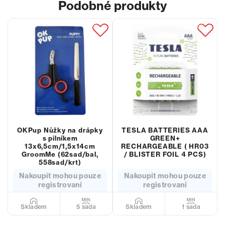
Podobné produkty
OKPup Nůžky na drápky
TESLA BATTERIES AAA
s pilníkem
GREEN+
13x6,5cm/1,5x14cm
RECHARGEABLE ( HR03
GroomMe (62sad/bal,
/ BLISTER FOIL 4 PCS)
558sad/krt)
Nakoupit mohou pouze
Nakoupit mohou pouze
registrovaní
registrovaní
5 sada
1 sada
Skladem
Skladem