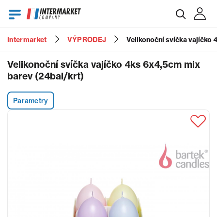
Intermarket
VÝPRODEJ
Velikonoční svíčka vajíčko
E-mail
Velikonoční svíčka vajíčko 4ks 6x4,5cm mix
barev (24bal/krt)
Heslo
Parametry
Zapomenuté heslo?