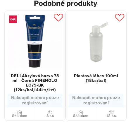
Podobné produkty
DELI Akrylová barva 75
Plastová láhev 100ml
ml - Černá FINENOLO
(18ks/bal)
EC75-BK
(12ks/bal,144ks/krt)
Nakoupit mohou pouze
Nakoupit mohou pouze
registrovaní
registrovaní
3 ks
18 ks
Skladem
Skladem