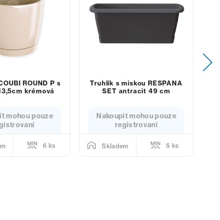
 COUBI ROUND P s
Truhlík s miskou RESPANA
K
13,5cm krémová
SET antracit 49 cm
a
it mohou pouze
Nakoupit mohou pouze
gistrovaní
registrovaní
6 ks
5 ks
em
Skladem