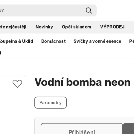
te nejčastěji
Novinky
Opět skladem
VÝPRODEJ
oupelna & Úklid
Domácnost
Svíčky a vonné esence
Pé
)
Vodní bomba neon 
Parametry
Přihlášení