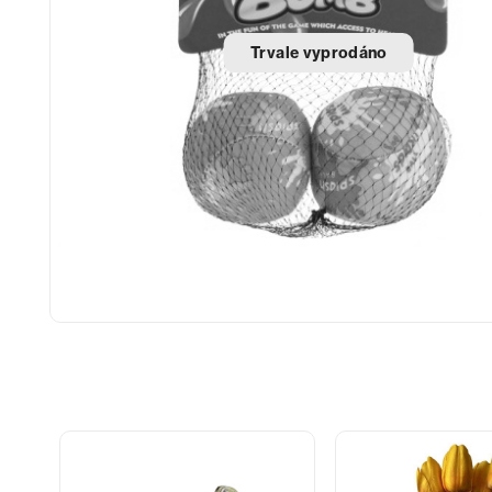
Trvale vyprodáno