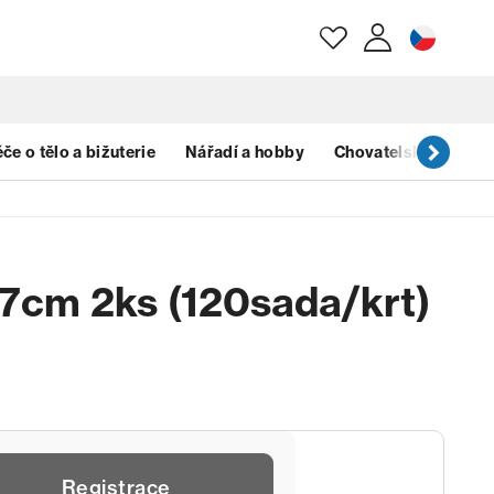
E-mail
če o tělo a bižuterie
Nářadí a hobby
Chovatelské potřeb
Heslo
7cm 2ks (120sada/krt)
Zapomenuté heslo?
Registrace