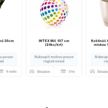
ánů 35cm
INTEX Míč 107 cm
Květináč
(24ks/krt)
miskou 
u pouze
Nakoupit mohou pouze
Nakoup
aní
registrovaní
re
6 sada
3 ks
Skladem
Sklad