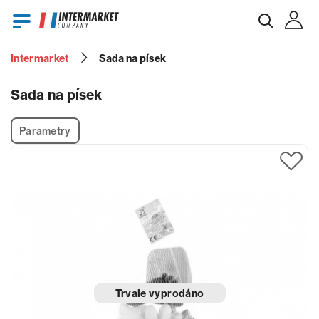
Intermarket
Sada na písek
E-mail
Sada na písek
Parametry
Heslo
Zapomenuté heslo?
Trvale vyprodáno