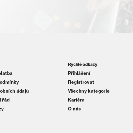
Rychlé odkazy
platba
Přihlášení
podmínky
Registrovat
obních údajů
Všechny kategorie
 řád
Kariéra
zy
O nás