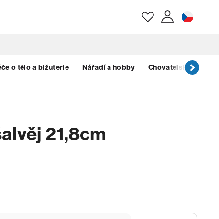
E-mail
če o tělo a bižuterie
Nářadí a hobby
Chovatelské potřeb
Heslo
alvěj 21,8cm
Zapomenuté heslo?