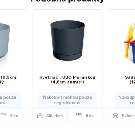
 19,9cm
Květináč TUBO P s miskou
Sada
dý
14,8cm antracit
(1
u pouze
Nakoupit mohou pouze
Nakoup
aní
registrovaní
re
6 ks
5 ks
Skladem
Sklad