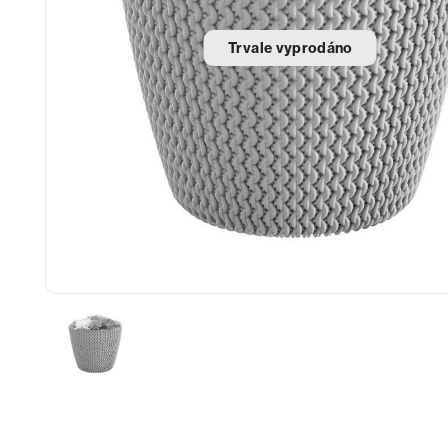
Trvale vyprodáno