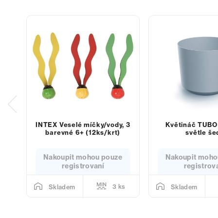
INTEX Veselé míčky/vody, 3
Květináč TUBO
barevné 6+ (12ks/krt)
světle še
Nakoupit mohou pouze
Nakoupit moho
registrovaní
registrov
3 ks
Skladem
Skladem