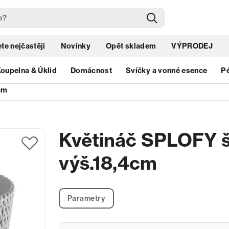
te nejčastěji
Novinky
Opět skladem
VÝPRODEJ
oupelna & Úklid
Domácnost
Svíčky a vonné esence
Pé
cm
Květináč SPLOFY š
výš.18,4cm
Parametry