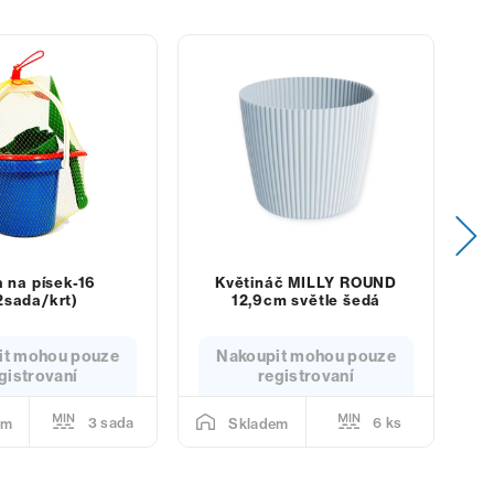
 na písek-16
Květináč MILLY ROUND
P
2sada/krt)
12,9cm světle šedá
m
it mohou pouze
Nakoupit mohou pouze
gistrovaní
registrovaní
3 sada
6 ks
em
Skladem