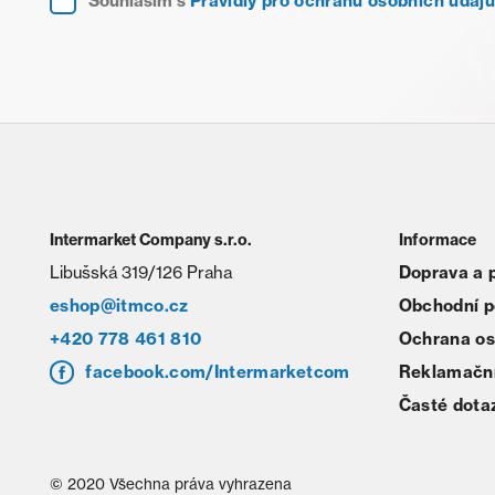
Souhlasím s
Pravidly pro ochranu osobních údajů
Intermarket Company s.r.o.
Informace
Libušská 319/126 Praha
Doprava a 
eshop@itmco.cz
Obchodní 
+420 778 461 810
Ochrana os
facebook.com/Intermarketcom
Reklamační
Časté dota
© 2020 Všechna práva vyhrazena