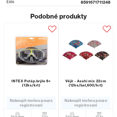
EAN:
8591671711248
Podobné produkty
INTEX Potáp.brýle 8+
Vějír - Asahi mix 22cm
(12ks/krt)
(12ks/bal,600/krt)
Nakoupit mohou pouze
Nakoupit mohou pouze
registrovaní
registrovaní
3 ks
12 ks
Skladem
Skladem