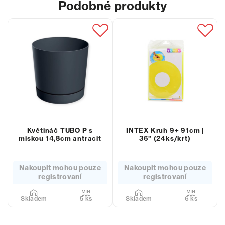
Podobné produkty
Květináč TUBO P s
INTEX Kruh 9+ 91cm |
miskou 14,8cm antracit
36" (24ks/krt)
Nakoupit mohou pouze
Nakoupit mohou pouze
registrovaní
registrovaní
5 ks
6 ks
Skladem
Skladem