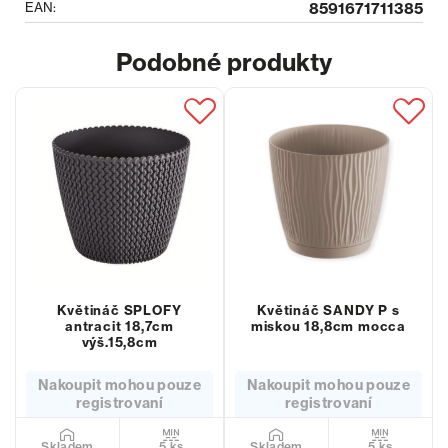
EAN:
8591671711385
Podobné produkty
Květináč SPLOFY
Květináč SANDY P s
antracit 18,7cm
miskou 18,8cm mocca
výš.15,8cm
Nakoupit mohou pouze
Nakoupit mohou pouze
registrovaní
registrovaní
5 ks
5 ks
Skladem
Skladem