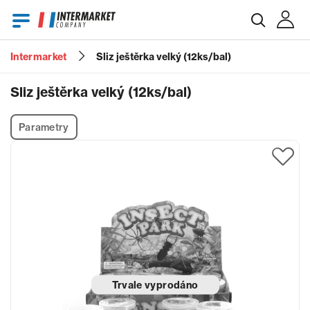
Intermarket
Sliz ještěrka velký (12ks/bal)
E-mail
Sliz ještěrka velký (12ks/bal)
Parametry
Heslo
Zapomenuté heslo?
Trvale vyprodáno