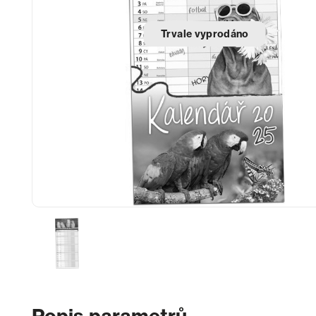
Trvale vyprodáno
Popis parametrů