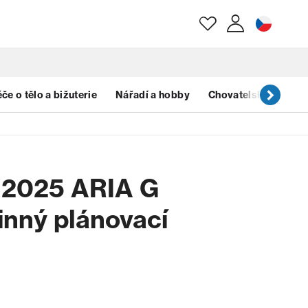
E-mail
če o tělo a bižuterie
Nářadí a hobby
Chovatelské potřeb
Heslo
 2025 ARIA G
Zapomenuté heslo?
nný plánovací