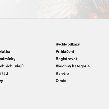
Rychlé odkazy
platba
Přihlášení
podmínky
Registrovat
obních údajů
Všechny kategorie
 řád
Kariéra
zy
O nás