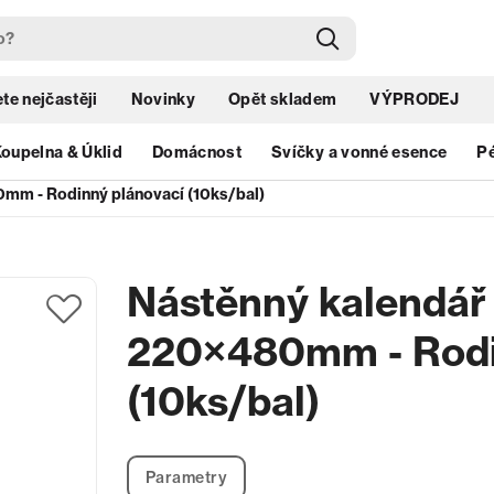
te nejčastěji
Novinky
Opět skladem
VÝPRODEJ
oupelna & Úklid
Domácnost
Svíčky a vonné esence
Pé
mm - Rodinný plánovací (10ks/bal)
Nástěnný kalendář
220×480mm - Rodi
(10ks/bal)
Parametry