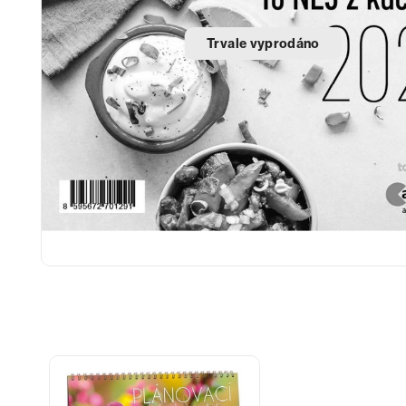
Trvale vyprodáno