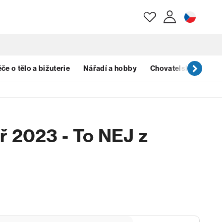
E-mail
če o tělo a bižuterie
Nářadí a hobby
Chovatelské potřeb
Heslo
ř 2023 - To NEJ z
Zapomenuté heslo?