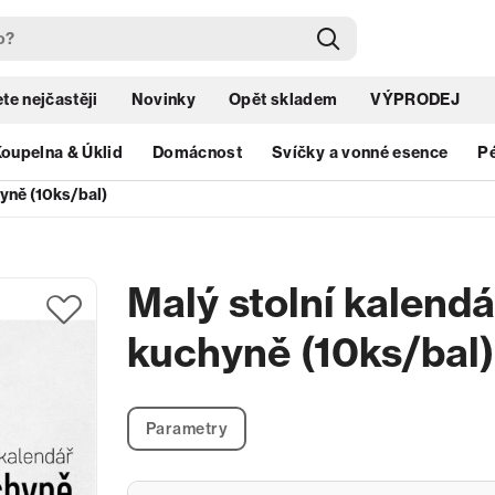
te nejčastěji
Novinky
Opět skladem
VÝPRODEJ
oupelna & Úklid
Domácnost
Svíčky a vonné esence
Pé
hyně (10ks/bal)
Malý stolní kalendá
kuchyně (10ks/bal)
Parametry