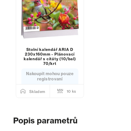
Stolní kalendář ARIA D
230x160mm - Plánovací
kalendář s citáty (10/bal)
70/krt
Nakoupit mohou pouze
registrovaní
10 ks
Skladem
Popis parametrů