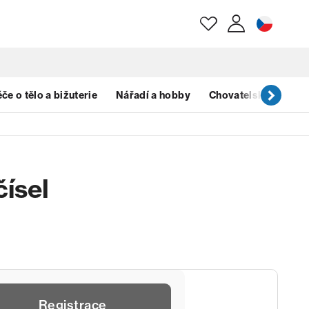
E-mail
če o tělo a bižuterie
Nářadí a hobby
Chovatelské potřeb
Heslo
čísel
Zapomenuté heslo?
Registrace