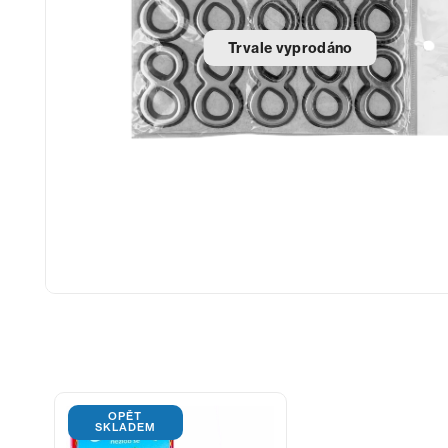
Trvale vyprodáno
OPĚT
SKLADEM