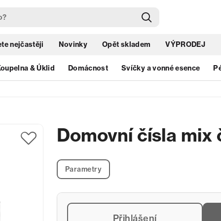
te nejčastěji
Novinky
Opět skladem
VÝPRODEJ
oupelna & Úklid
Domácnost
Svíčky a vonné esence
Pé
Domovní čísla mix 
Parametry
Přihlášení