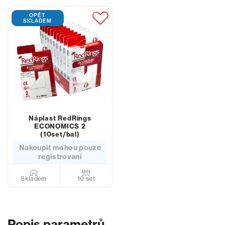
OPĚT
SKLADEM
Náplast RedRings
ECONOMICS 2
(10set/bal)
Nakoupit mohou pouze
registrovaní
10 set
Skladem
Popis parametrů