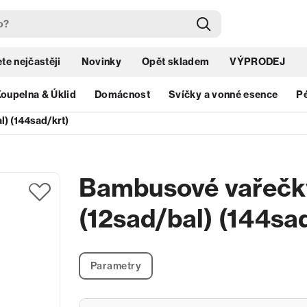
te nejčastěji
Novinky
Opět skladem
VÝPRODEJ
oupelna & Úklid
Domácnost
Svíčky a vonné esence
Pé
) (144sad/krt)
Bambusové vařečky
(12sad/bal) (144sa
Parametry