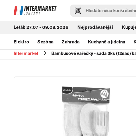
Leták 27.07 - 09.08.2026
Nejprodávanější
Kupuje
Elektro
Sezóna
Zahrada
Kuchyně a jídelna
K
Intermarket
Bambusové vařečky - sada 3ks (12sad/bal