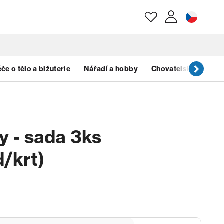
E-mail
če o tělo a bižuterie
Nářadí a hobby
Chovatelské potřeb
Heslo
 - sada 3ks
Zapomenuté heslo?
d/krt)