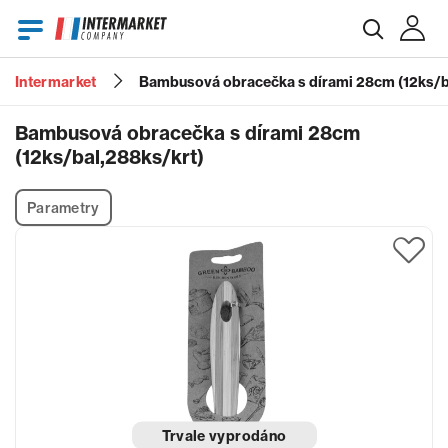
Intermarket
Bambusová obracečka s dírami 28cm (12ks/b
E-mail
Bambusová obracečka s dírami 28cm
(12ks/bal,288ks/krt)
Heslo
Parametry
Zapomenuté heslo?
Trvale vyprodáno