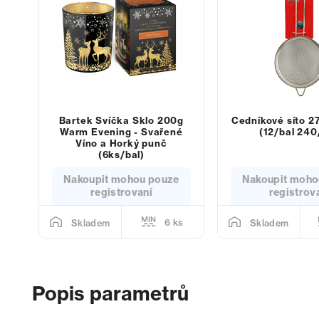
Bartek Svíčka Sklo 200g
Cedníkové síto 2
Warm Evening - Svařené
(12/bal 240
Víno a Horký punč
(6ks/bal)
Nakoupit mohou pouze
Nakoupit moho
registrovaní
registrov
6 ks
Skladem
Skladem
Popis parametrů