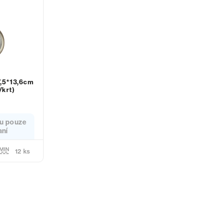
7,5*13,6cm
/krt)
u pouze
aní
12 ks