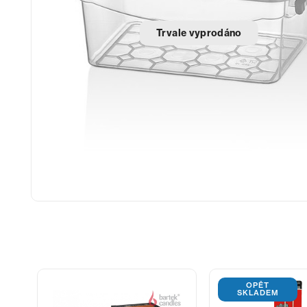
Trvale vyprodáno
OPĚT
SKLADEM