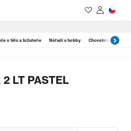
E-mail
če o tělo a bižuterie
Nářadí a hobby
Chovatelské potřeb
Heslo
x 2 LT PASTEL
Zapomenuté heslo?