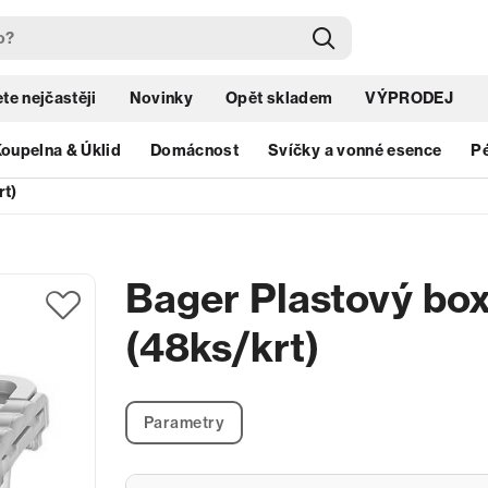
te nejčastěji
Novinky
Opět skladem
VÝPRODEJ
oupelna & Úklid
Domácnost
Svíčky a vonné esence
Pé
rt)
Bager Plastový bo
(48ks/krt)
Parametry