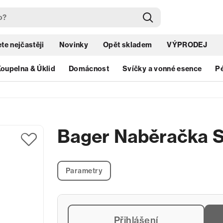
te nejčastěji
Novinky
Opět skladem
VÝPRODEJ
oupelna & Úklid
Domácnost
Svíčky a vonné esence
Pé
Bager Naběračka S
Parametry
Přihlášení