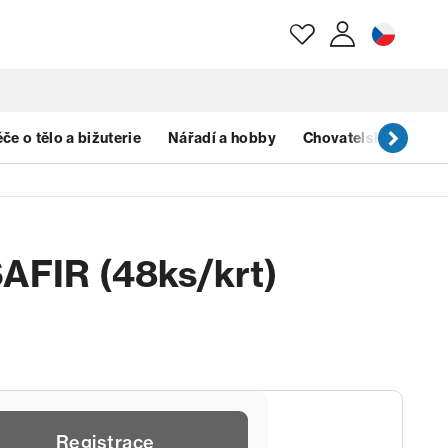
E-mail
če o tělo a bižuterie
Nářadí a hobby
Chovatelské potřeb
Heslo
AFIR (48ks/krt)
Zapomenuté heslo?
Registrace