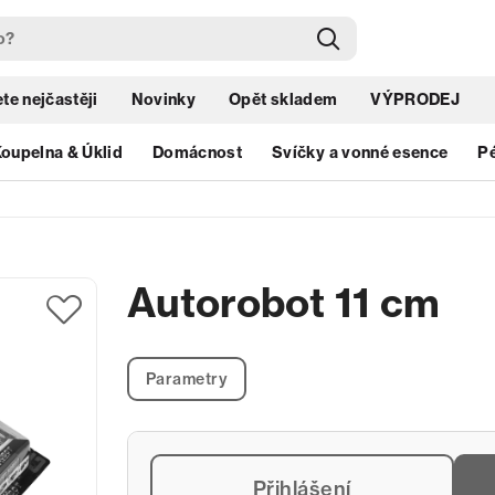
te nejčastěji
Novinky
Opět skladem
VÝPRODEJ
oupelna & Úklid
Domácnost
Svíčky a vonné esence
Pé
Autorobot 11 cm
Parametry
Přihlášení