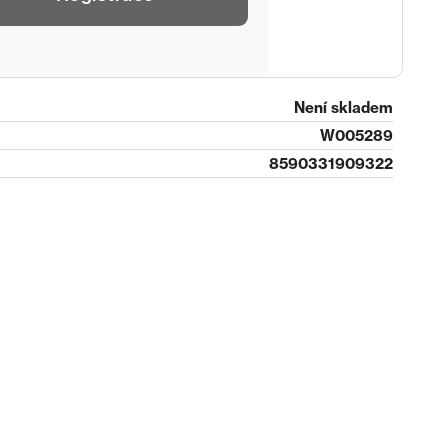
Není skladem
W005289
8590331909322