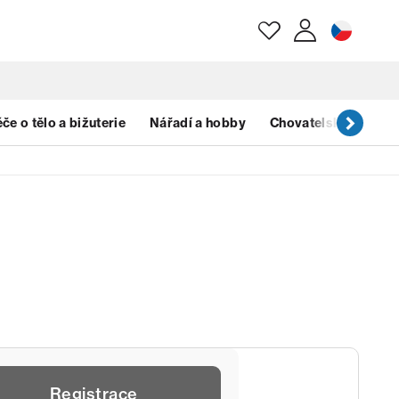
E-mail
če o tělo a bižuterie
Nářadí a hobby
Chovatelské potřeb
Heslo
Zapomenuté heslo?
Registrace