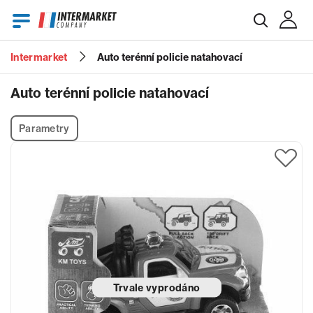
Intermarket
Auto terénní policie natahovací
E-mail
Auto terénní policie natahovací
Parametry
Heslo
Zapomenuté heslo?
Trvale vyprodáno