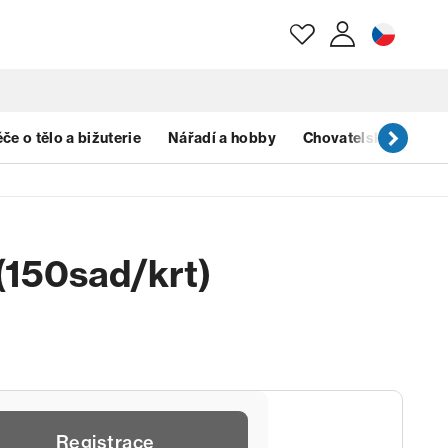
E-mail
če o tělo a bižuterie
Nářadí a hobby
Chovatelské potřeb
Heslo
150sad/krt)
Zapomenuté heslo?
Registrace