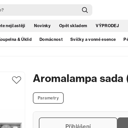
te nejčastěji
Novinky
Opět skladem
VÝPRODEJ
oupelna & Úklid
Domácnost
Svíčky a vonné esence
Pé
Aromalampa sada (
Parametry
Přihlášení