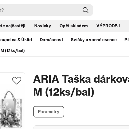
te nejčastěji
Novinky
Opět skladem
VÝPRODEJ
oupelna & Úklid
Domácnost
Svíčky a vonné esence
Pé
M (12ks/bal)
ARIA Taška dárkov
M (12ks/bal)
Parametry