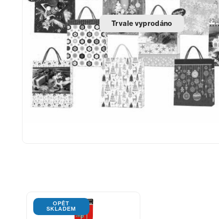
Trvale vyprodáno
OPĚT
SKLADEM