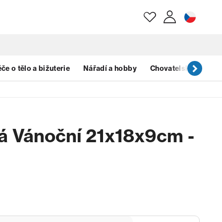
E-mail
če o tělo a bižuterie
Nářadí a hobby
Chovatelské potřeb
Heslo
á Vánoční 21x18x9cm -
Zapomenuté heslo?