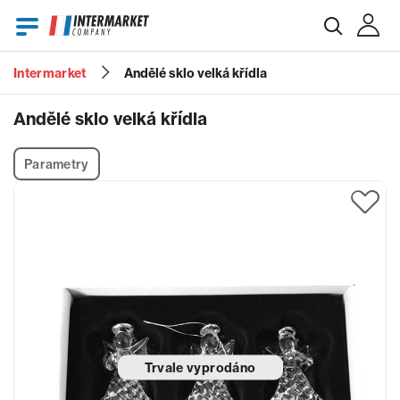
Intermarket
Andělé sklo velká křídla
E-mail
Andělé sklo velká křídla
Parametry
Heslo
Zapomenuté heslo?
Trvale vyprodáno