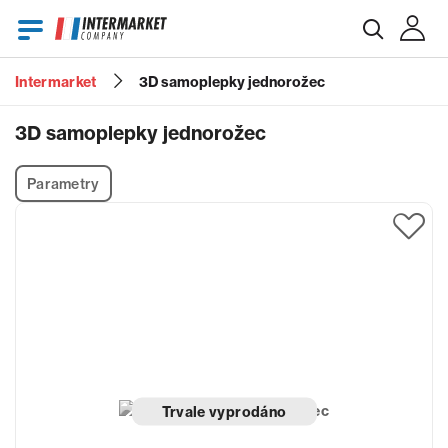
Intermarket
3D samoplepky jednorožec
E-mail
3D samoplepky jednorožec
Parametry
Heslo
Zapomenuté heslo?
Trvale vyprodáno