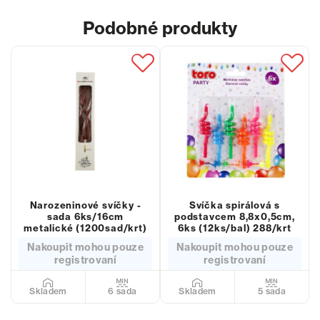
Podobné produkty
Narozeninové svíčky -
Svíčka spirálová s
sada 6ks/16cm
podstavcem 8,8x0,5cm,
metalické (1200sad/krt)
6ks (12ks/bal) 288/krt
Nakoupit mohou pouze
Nakoupit mohou pouze
registrovaní
registrovaní
6 sada
5 sada
Skladem
Skladem