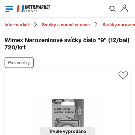
Intermarket
Svíčky a vonné esence
Svíčky naroze
E-mail
Wimex Narozeninové svíčky číslo "9" (12/bal)
720/krt
Heslo
Parametry
Zapomenuté heslo?
Trvale vyprodáno