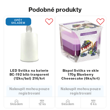
Podobné produkty
OPĚT
SKLADEM
LED Svíčka na baterie
Bispol Svíčka ve skle
BC-192 bílá-tranparent
170g Blueberry
(12ks/bal) 216/krt
Cheesecake (6ks/krt)
Nakoupit mohou pouze
Nakoupit mohou pouze
registrovaní
registrovaní
12 ks
6 ks
Skladem
Skladem