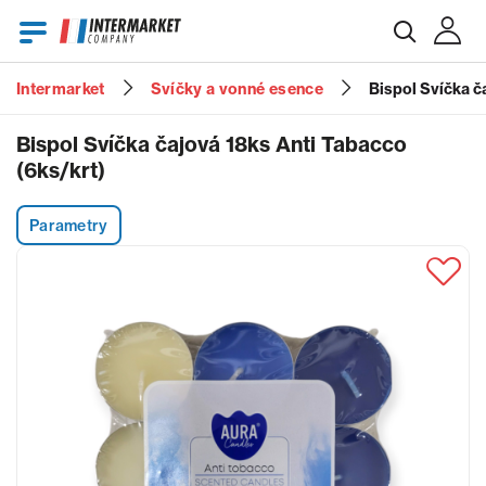
Intermarket
Svíčky a vonné esence
Bispol Svíčka č
E-mail
Bispol Svíčka čajová 18ks Anti Tabacco
(6ks/krt)
Heslo
Parametry
Zapomenuté heslo?