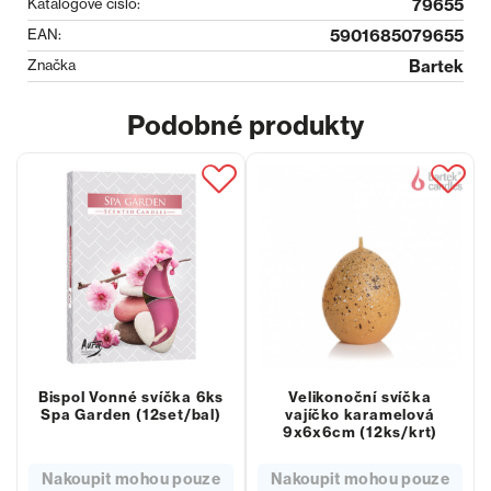
Katalogové číslo:
79655
EAN:
5901685079655
Značka
Bartek
Podobné produkty
Bispol Vonné svíčka 6ks
Velikonoční svíčka
Spa Garden (12set/bal)
vajíčko karamelová
9x6x6cm (12ks/krt)
Nakoupit mohou pouze
Nakoupit mohou pouze