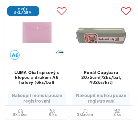
OPĚT
SKLADEM
LUMA Obal spisový s
Penál Capybara
klopou a drukem A6
20x5cm(72ks/bal,
fialový (6ks/bal)
432ks/krt)
Nakoupit mohou pouze
Nakoupit mohou pouze
registrovaní
registrovaní
6 ks
8 ks
Skladem
Skladem