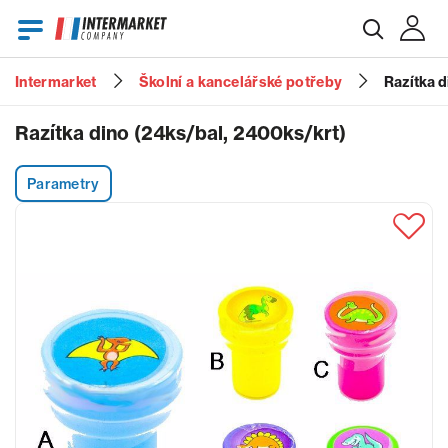
Intermarket
Školní a kancelářské potřeby
Razítka d
E-mail
Razítka dino (24ks/bal, 2400ks/krt)
Parametry
Heslo
Zapomenuté heslo?