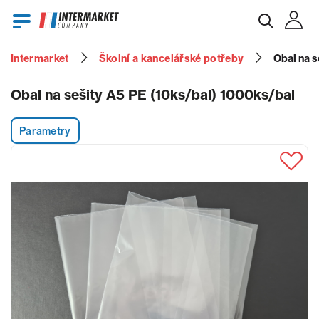
Intermarket
Školní a kancelářské potřeby
Obal na s
E-mail
Obal na sešity A5 PE (10ks/bal) 1000ks/bal
Parametry
Heslo
Zapomenuté heslo?