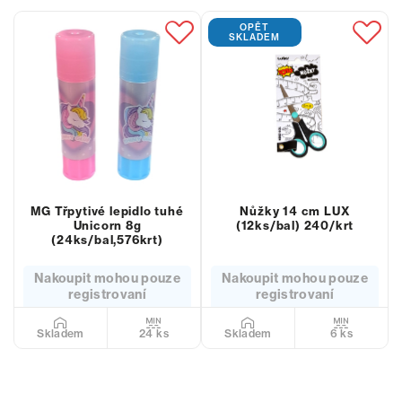
OPĚT
SKLADEM
MG Třpytivé lepidlo tuhé
Nůžky 14 cm LUX
Unicorn 8g
(12ks/bal) 240/krt
(24ks/bal,576krt)
Nakoupit mohou pouze
Nakoupit mohou pouze
registrovaní
registrovaní
24 ks
6 ks
Skladem
Skladem