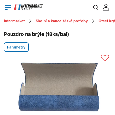
Intermarket
Školní a kancelářské potřeby
Čtecí br
E-mail
Pouzdro na brýle (18ks/bal)
Parametry
Heslo
Zapomenuté heslo?