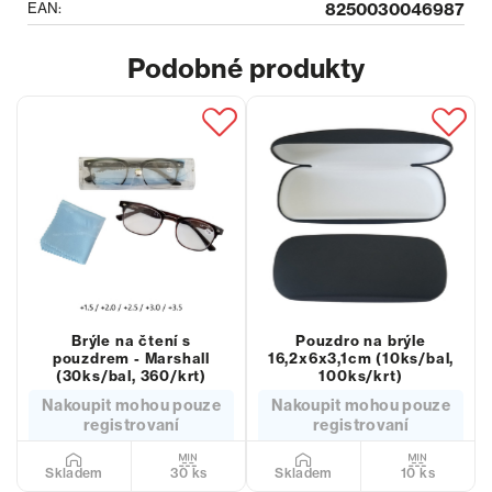
EAN:
8250030046987
Podobné produkty
Brýle na čtení s
Pouzdro na brýle
pouzdrem - Marshall
16,2x6x3,1cm (10ks/bal,
(30ks/bal, 360/krt)
100ks/krt)
Nakoupit mohou pouze
Nakoupit mohou pouze
registrovaní
registrovaní
30 ks
10 ks
Skladem
Skladem