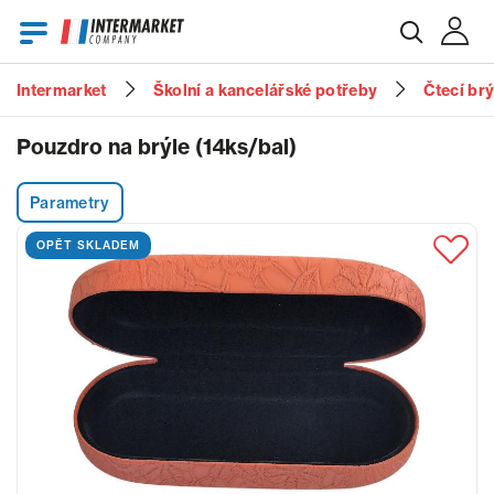
Intermarket
Školní a kancelářské potřeby
Čtecí br
E-mail
Pouzdro na brýle (14ks/bal)
Parametry
Heslo
OPĚT SKLADEM
Zapomenuté heslo?