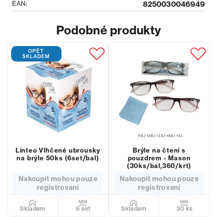
EAN:
8250030046949
Podobné produkty
OPĚT
SKLADEM
Linteo Vlhčené ubrousky
Brýle na čtení s
na brýle 50ks (6set/bal)
pouzdrem - Mason
(30ks/bal,360/krt)
Nakoupit mohou pouze
Nakoupit mohou pouze
registrovaní
registrovaní
6 set
30 ks
Skladem
Skladem