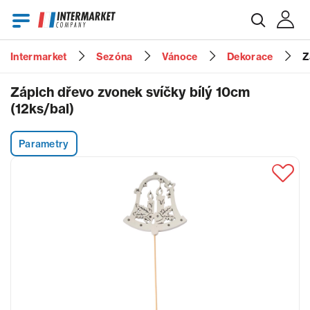
Intermarket
Sezóna
Vánoce
Dekorace
Z
E-mail
Zápich dřevo zvonek svíčky bílý 10cm
(12ks/bal)
Heslo
Parametry
Zapomenuté heslo?