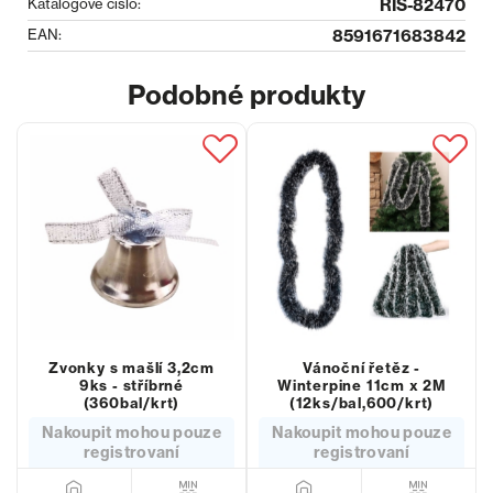
Katalogové číslo:
RIS-82470
EAN:
8591671683842
Podobné produkty
Zvonky s mašlí 3,2cm
Vánoční řetěz -
9ks - stříbrné
Winterpine 11cm x 2M
(360bal/krt)
(12ks/bal,600/krt)
Nakoupit mohou pouze
Nakoupit mohou pouze
registrovaní
registrovaní