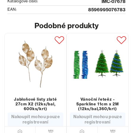
Katalogové číslo:
IMC-07678
EAN:
8596995076783
Podobné produkty
Jabloňové listy zlaté
Vánoční řeteěz -
27cm X2 (12ks/bal,
Sparkline 11cm x 2M
600ks/krt)
(12ks/bal,360/krt)
Nakoupit mohou pouze
Nakoupit mohou pouze
registrovaní
registrovaní