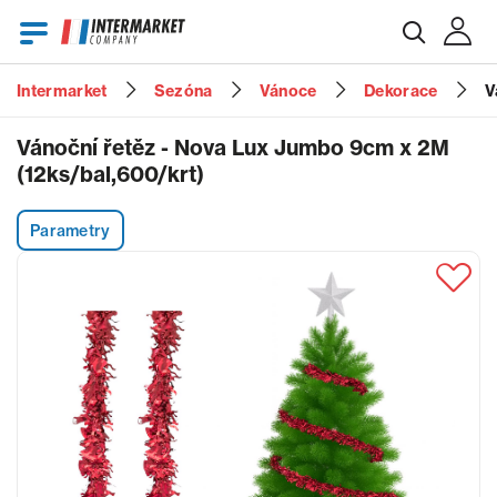
Intermarket
Sezóna
Vánoce
Dekorace
V
E-mail
Vánoční řetěz - Nova Lux Jumbo 9cm x 2M
(12ks/bal,600/krt)
Heslo
Parametry
Zapomenuté heslo?