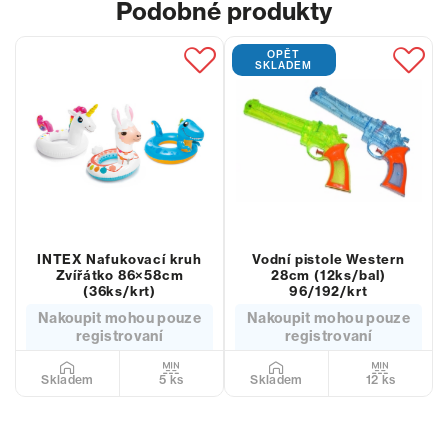
Podobné produkty
OPĚT
SKLADEM
INTEX Nafukovací kruh
Vodní pistole Western
Zvířátko 86×58cm
28cm (12ks/bal)
(36ks/krt)
96/192/krt
Nakoupit mohou pouze
Nakoupit mohou pouze
registrovaní
registrovaní
5 ks
12 ks
Skladem
Skladem