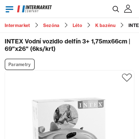
Intermarket
Sezóna
Léto
K bazénu
INTE
E-mail
INTEX Vodní vozidlo delfín 3+ 1,75mx66cm |
69"x26" (6ks/krt)
Heslo
Parametry
Zapomenuté heslo?