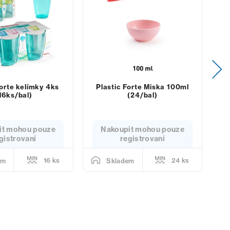
Forte kelímky 4ks
Plastic Forte Miska 100ml
P
16ks/bal)
(24/bal)
it mohou pouze
Nakoupit mohou pouze
gistrovaní
registrovaní
16 ks
24 ks
em
Skladem