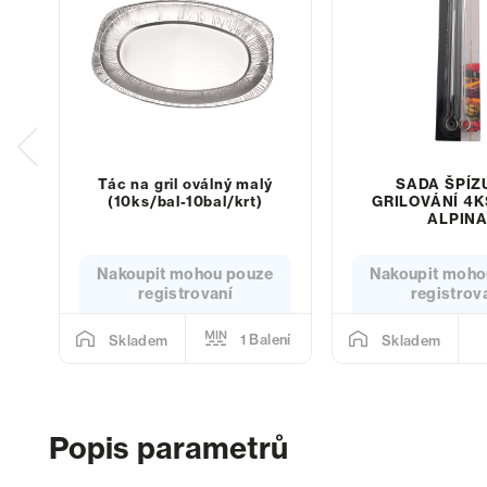
Tác na gril oválný malý
SADA ŠPÍZ
(10ks/bal-10bal/krt)
GRILOVÁNÍ 4K
ALPIN
Nakoupit mohou pouze
Nakoupit moho
registrovaní
registrov
1 Balení
Skladem
Skladem
Popis parametrů