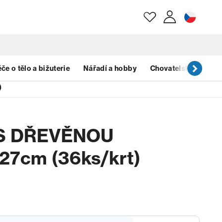
E-mail
če o tělo a bižuterie
Nářadí a hobby
Chovatelské potřeb
)
Heslo
 S DŘEVĚNOU
Zapomenuté heslo?
7cm (36ks/krt)