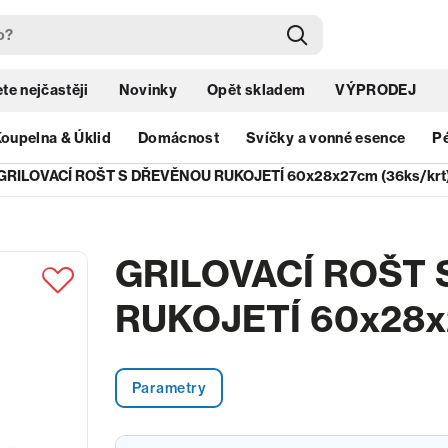
te nejčastěji
Novinky
Opět skladem
VÝPRODEJ
oupelna & Úklid
Domácnost
Svíčky a vonné esence
Pé
GRILOVACÍ ROŠT S DŘEVĚNOU RUKOJETÍ 60x28x27cm (36ks/krt
GRILOVACÍ ROŠT
RUKOJETÍ 60x28x2
Parametry