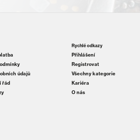
Rychlé odkazy
platba
Přihlášení
podmínky
Registrovat
obních údajů
Všechny kategorie
 řád
Kariéra
zy
O nás