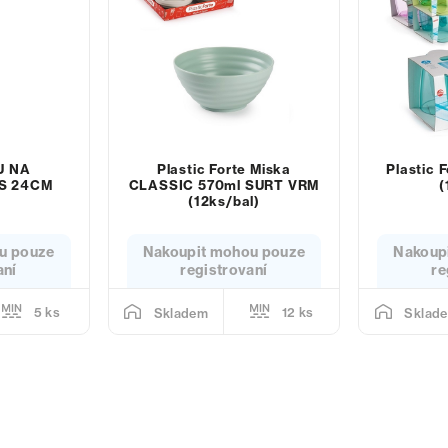
U NA
Plastic Forte Miska
Plastic 
S 24CM
CLASSIC 570ml SURT VRM
(
A
(12ks/bal)
u pouze
Nakoupit mohou pouze
Nakoup
aní
registrovaní
re
5 ks
12 ks
Skladem
Sklad