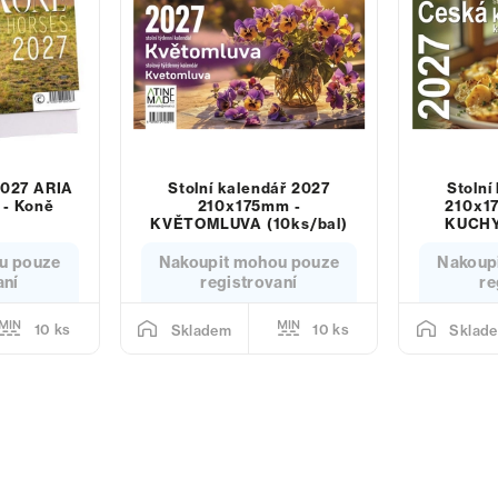
2027 ARIA
Stolní kalendář 2027
Stolní
- Koně
210x175mm -
210x1
)
KVĚTOMLUVA (10ks/bal)
KUCHY
u pouze
Nakoupit mohou pouze
Nakoup
aní
registrovaní
re
10 ks
10 ks
Skladem
Sklad