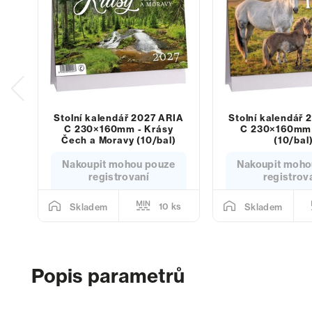
Stolní kalendář 2027 ARIA
Stolní kalendář 
C 230×160mm - Krásy
C 230×160mm 
Čech a Moravy (10/bal)
(10/bal
Nakoupit mohou pouze
Nakoupit moho
registrovaní
registrov
10 ks
Skladem
Skladem
Popis parametrů