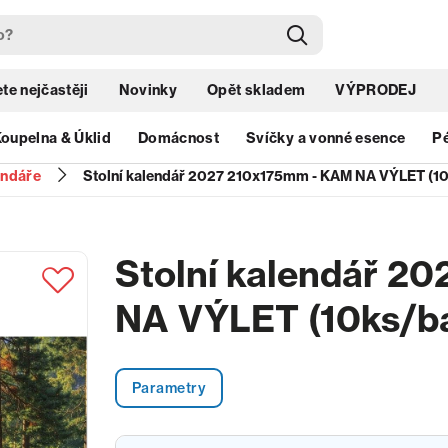
te nejčastěji
Novinky
Opět skladem
VÝPRODEJ
oupelna & Úklid
Domácnost
Svíčky a vonné esence
Pé
endáře
Stolní kalendář 2027 210x175mm - KAM NA VÝLET (10
Stolní kalendář 2
NA VÝLET (10ks/ba
Parametry