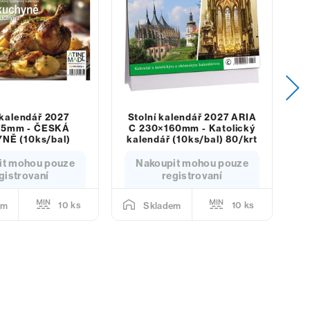
 kalendář 2027
Stolní kalendář 2027 ARIA
S
75mm - ČESKÁ
C 230×160mm - Katolický
NĚ (10ks/bal)
kalendář (10ks/bal) 80/krt
it mohou pouze
Nakoupit mohou pouze
gistrovaní
registrovaní
10 ks
10 ks
em
Skladem