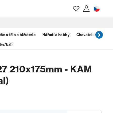
E-mail
če o tělo a bižuterie
Nářadí a hobby
Chovatelské potřeb
ks/bal)
Heslo
027 210x175mm - KAM
Zapomenuté heslo?
l)