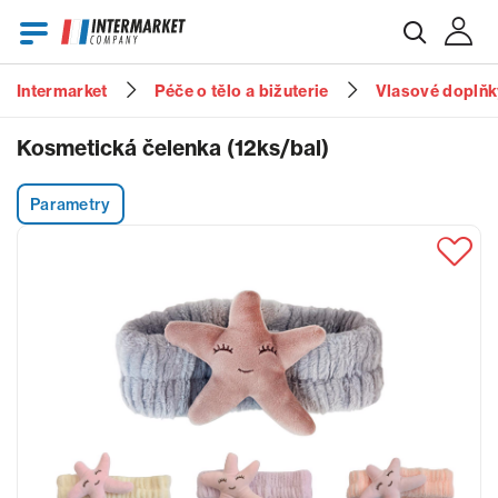
Intermarket
Péče o tělo a bižuterie
Vlasové doplňk
E-mail
Kosmetická čelenka (12ks/bal)
Parametry
Heslo
Zapomenuté heslo?