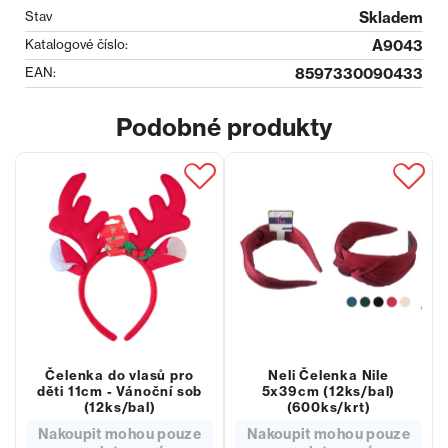
Stav
Skladem
Katalogové číslo:
A9043
EAN:
8597330090433
Podobné produkty
Čelenka do vlasů pro
Neli Čelenka Nile
děti 11cm - Vánoční sob
5x39cm (12ks/bal)
(12ks/bal)
(600ks/krt)
Nakoupit mohou pouze
Nakoupit mohou pouze