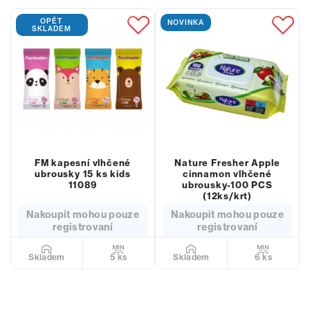
OPĚT
NOVINKA
SKLADEM
FM kapesní vlhčené
Nature Fresher Apple
ubrousky 15 ks kids
cinnamon vlhčené
11089
ubrousky-100 PCS
(12ks/krt)
Nakoupit mohou pouze
Nakoupit mohou pouze
registrovaní
registrovaní
5 ks
6 ks
Skladem
Skladem