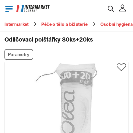
Intermarket
Péče o tělo a bižuterie
Osobní hygiena
E-mail
Odličovací polštářky 80ks+20ks
Parametry
Heslo
Zapomenuté heslo?