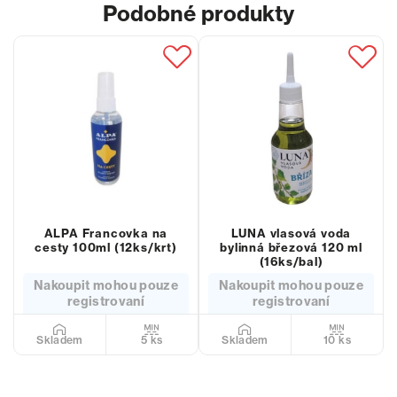
Podobné produkty
ALPA Francovka na
LUNA vlasová voda
cesty 100ml (12ks/krt)
bylinná březová 120 ml
(16ks/bal)
Nakoupit mohou pouze
Nakoupit mohou pouze
registrovaní
registrovaní
5 ks
10 ks
Skladem
Skladem