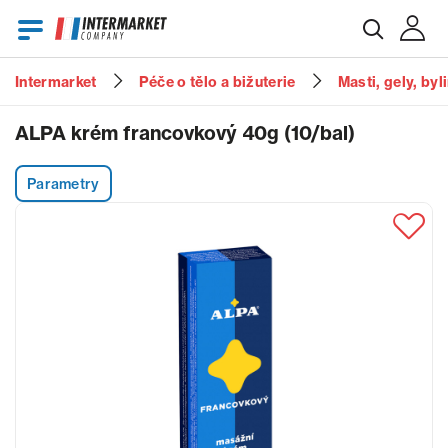
Intermarket
Péče o tělo a bižuterie
Masti, gely, by
E-mail
ALPA krém francovkový 40g (10/bal)
Parametry
Heslo
Zapomenuté heslo?