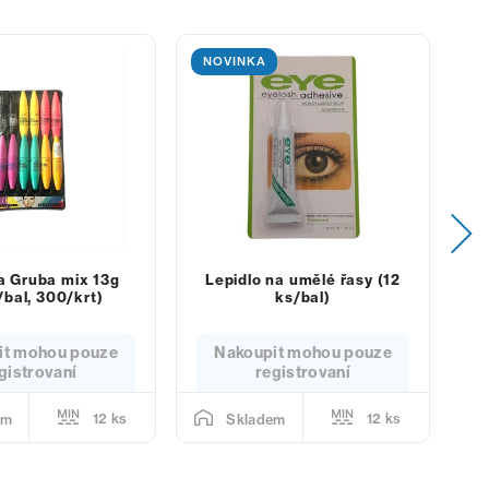
NOVINKA
 Gruba mix 13g
Lepidlo na umělé řasy (12
Ne
/bal, 300/krt)
ks/bal)
it mohou pouze
Nakoupit mohou pouze
gistrovaní
registrovaní
12 ks
12 ks
em
Skladem