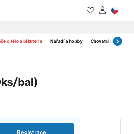
E-mail
če o tělo a bižuterie
Nářadí a hobby
Chovatelské potřeb
Heslo
0ks/bal)
Zapomenuté heslo?
Registrace