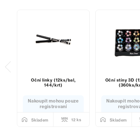
Oční linky (12ks/bal,
Oční stíny 3D (
144/krt)
(360ks/kr
Nakoupit mohou pouze
Nakoupit moho
registrovaní
registrov
12 ks
Skladem
Skladem