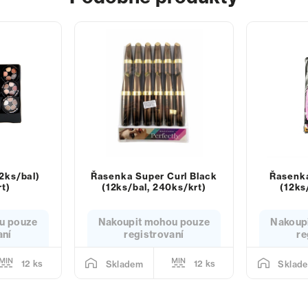
12ks/bal)
Řasenka Super Curl Black
Řasenka
t)
(12ks/bal, 240ks/krt)
(12ks
u pouze
Nakoupit mohou pouze
Nakoup
aní
registrovaní
re
12 ks
12 ks
Skladem
Sklad