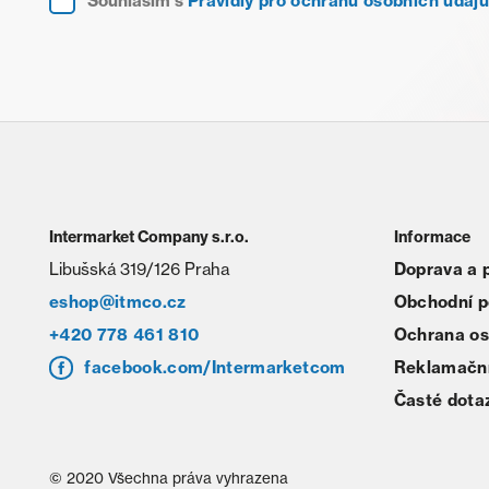
Souhlasím s
Pravidly pro ochranu osobních údajů
Intermarket Company s.r.o.
Informace
Libušská 319/126 Praha
Doprava a 
eshop@itmco.cz
Obchodní 
+420 778 461 810
Ochrana os
facebook.com/Intermarketcom
Reklamační
Časté dota
© 2020 Všechna práva vyhrazena