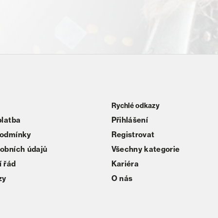
Rychlé odkazy
platba
Přihlášení
podmínky
Registrovat
obních údajů
Všechny kategorie
 řád
Kariéra
zy
O nás