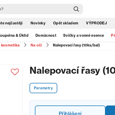
te nejčastěji
Novinky
Opět skladem
VÝPRODEJ
oupelna & Úklid
Domácnost
Svíčky a vonné esence
Pé
í kosmetika
Na oči
Nalepovací řasy (10ks/bal)
Nalepovací řasy (1
Parametry
Přihlášení