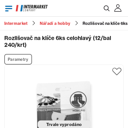
Intermarket
Nářadí a hobby
Rozlišovač na klíče 6ks
E-mail
Rozlišovač na klíče 6ks celohlavý (12/bal
240/krt)
Heslo
Parametry
Zapomenuté heslo?
Trvale vyprodáno