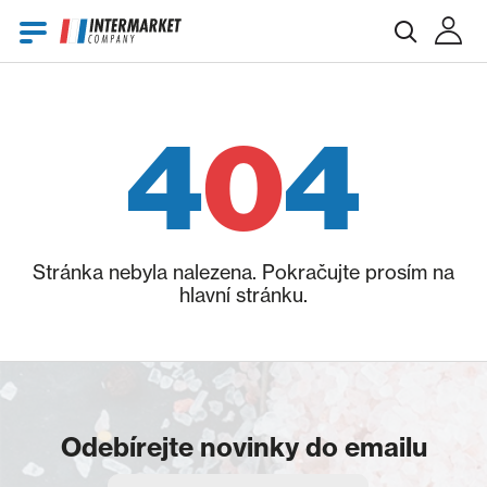
E-mail
4
0
4
Heslo
Stránka nebyla nalezena. Pokračujte prosím na
hlavní stránku.
Zapomenuté heslo?
Odebírejte novinky do emailu