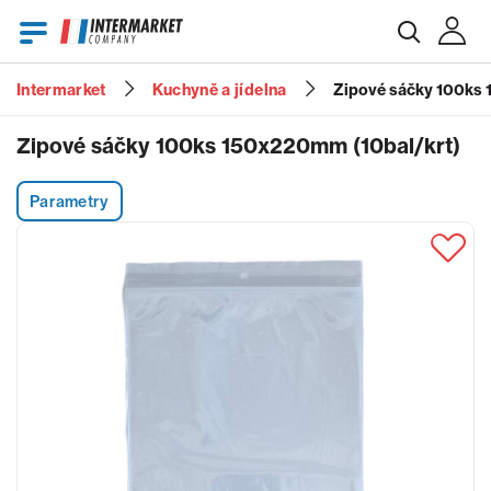
Intermarket
Kuchyně a jídelna
Zipové sáčky 100ks 
E-mail
Zipové sáčky 100ks 150x220mm (10bal/krt)
Parametry
Heslo
Zapomenuté heslo?