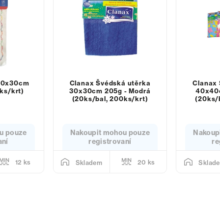
 30x30cm
Clanax Švédská utěrka
Clanax 
ks/krt)
30x30cm 205g - Modrá
40x40
(20ks/bal, 200ks/krt)
(20ks/
u pouze
Nakoupit mohou pouze
Nakoup
aní
registrovaní
re
12 ks
20 ks
Skladem
Sklad