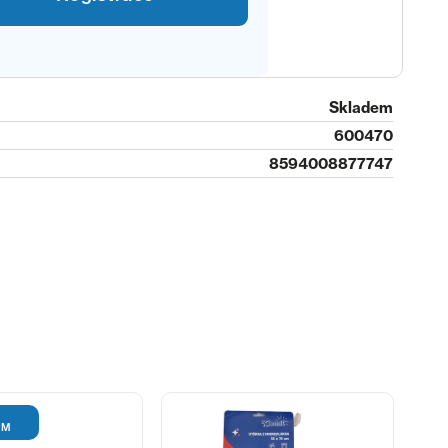
Skladem
600470
8594008877747
EM