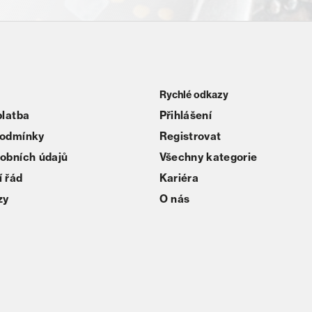
Rychlé odkazy
platba
Přihlášení
podmínky
Registrovat
obních údajů
Všechny kategorie
 řád
Kariéra
zy
O nás