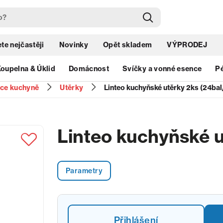
te nejčastěji
Novinky
Opět skladem
VÝPRODEJ
oupelna & Úklid
Domácnost
Svíčky a vonné esence
Pé
ace kuchyně
Utěrky
Linteo kuchyňské utěrky 2ks (24bal
Linteo kuchyňské u
Parametry
Přihlášení