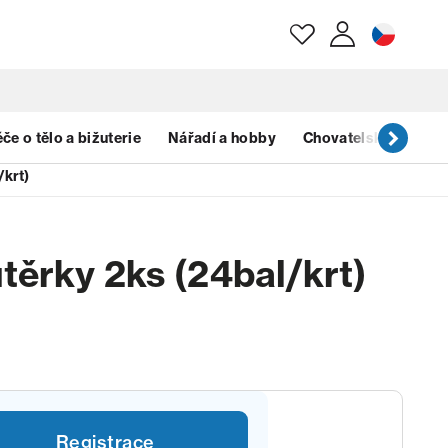
E-mail
če o tělo a bižuterie
Nářadí a hobby
Chovatelské potřeb
/krt)
Heslo
těrky 2ks (24bal/krt)
Zapomenuté heslo?
Registrace