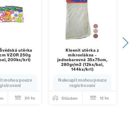
Švédská utěrka
Kleenit utěrka z
cm VZOR 250g
mikrovlákna -
bal, 200ks/krt)
jednobarevné 35x75cm,
280gr/m2 (12ks/bal,
144ks/krt)
it mohou pouze
Nakoupit mohou pouze
gistrovaní
registrovaní
20 ks
12 ks
em
Skladem