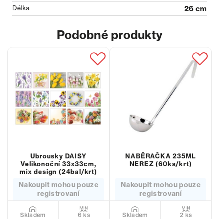
Délka
26 cm
Podobné produkty
Ubrousky DAISY
NABĚRAČKA 235ML
Velikonoční 33x33cm,
NEREZ (60ks/krt)
mix design (24bal/krt)
Nakoupit mohou pouze
Nakoupit mohou pouze
registrovaní
registrovaní
6 ks
2 ks
Skladem
Skladem