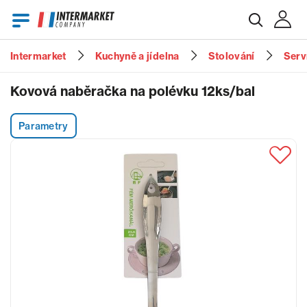
Intermarket
Kuchyně a jídelna
Stolování
Serv
E-mail
Kovová naběračka na polévku 12ks/bal
Parametry
Heslo
Zapomenuté heslo?