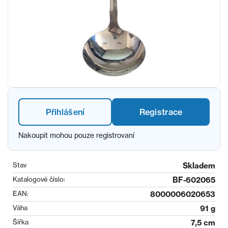
Přihlášení
Registrace
Nakoupit mohou pouze registrovaní
Stav
Skladem
Katalogové číslo:
BF-602065
EAN:
8000006020653
Váha
91 g
Šířka
7,5 cm