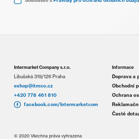
Souhlasím s
Pravidly pro ochranu osobních údajů
Intermarket Company s.r.o.
Informace
Libušská 319/126 Praha
Doprava a 
eshop@itmco.cz
Obchodní 
+420 778 461 810
Ochrana os
facebook.com/Intermarketcom
Reklamační
Časté dota
© 2020 Všechna práva vyhrazena