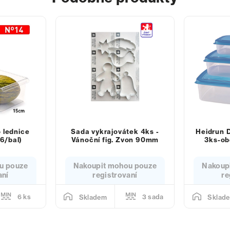
 lednice
Sada vykrajovátek 4ks -
Heidrun 
6/bal)
Vánoční fig. Zvon 90mm
3ks-ob
u pouze
Nakoupit mohou pouze
Nakoup
aní
registrovaní
re
6 ks
3 sada
Skladem
Sklad