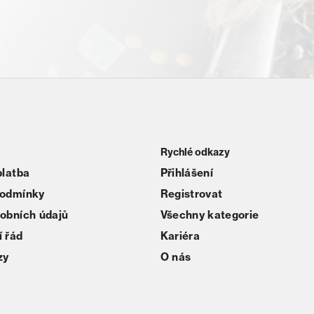
Rychlé odkazy
platba
Přihlášení
podmínky
Registrovat
obních údajů
Všechny kategorie
 řád
Kariéra
zy
O nás