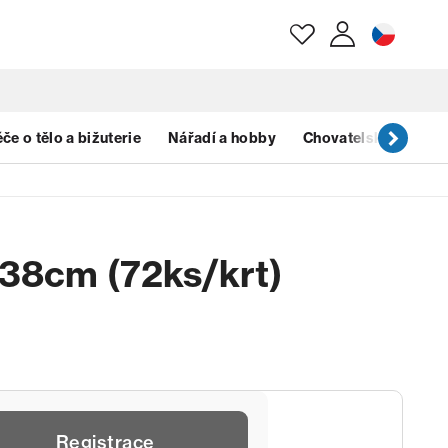
E-mail
če o tělo a bižuterie
Nářadí a hobby
Chovatelské potřeb
Heslo
s 38cm (72ks/krt)
Zapomenuté heslo?
Registrace