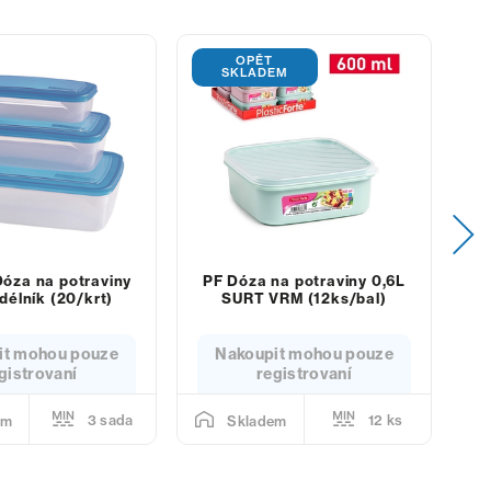
OPĚT
SKLADEM
Dóza na potraviny
PF Dóza na potraviny 0,6L
Sa
délník (20/krt)
SURT VRM (12ks/bal)
it mohou pouze
Nakoupit mohou pouze
gistrovaní
registrovaní
3 sada
12 ks
em
Skladem