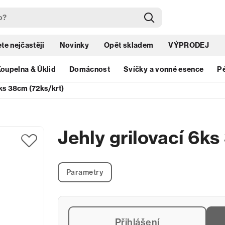
te nejčastěji
Novinky
Opět skladem
VÝPRODEJ
oupelna & Úklid
Domácnost
Svíčky a vonné esence
Pé
6ks 38cm (72ks/krt)
Jehly grilovací 6k
Parametry
Přihlášení