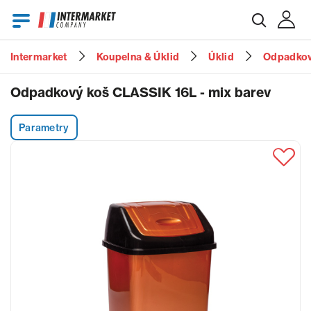
Intermarket
Koupelna & Úklid
Úklid
Odpadkov
E-mail
Odpadkový koš CLASSIK 16L - mix barev
Parametry
Heslo
Zapomenuté heslo?