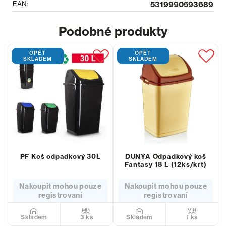
EAN:
5319990593689
Podobné produkty
OPĚT
OPĚT
SKLADEM
SKLADEM
PF Koš odpadkový 30L
DUNYA Odpadkový koš
Fantasy 18 L (12ks/krt)
Nakoupit mohou pouze
Nakoupit mohou pouze
registrovaní
registrovaní
3 ks
1 ks
Skladem
Skladem