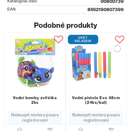
Katalogové číslo:
00800739
EAN:
8592190807399
Podobné produkty
OPĚT
SKLADEM
Vodní bomby zvířátka
Vodní pistole Eva 48cm
2ks
(24ks/bal)
Nakoupit mohou pouze
Nakoupit mohou pouze
registrovaní
registrovaní