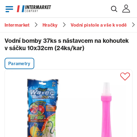
Intermarket
Hračky
Vodní pistole a vše k vodě
E-mail
Vodní bomby 37ks s nástavcem na kohoutek
v sáčku 10x32cm (24ks/kar)
Heslo
Parametry
Zapomenuté heslo?