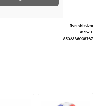
Není skladem
38767 L
8592386038767