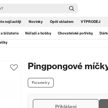
te nejčastěji
Novinky
Opět skladem
VÝPRODEJ
 a bižuterie
Nářadí a hobby
Chovatelské potřeby
Dárk
íčky
Pingpongové míčk
Parametry
Přihlášení