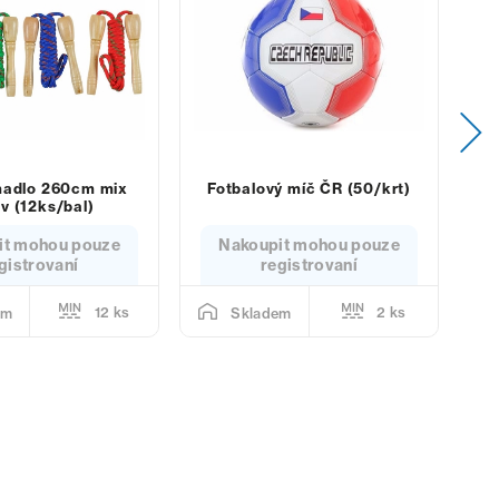
hadlo 260cm mix
Fotbalový míč ČR (50/krt)
P
v (12ks/bal)
it mohou pouze
Nakoupit mohou pouze
gistrovaní
registrovaní
12 ks
2 ks
em
Skladem