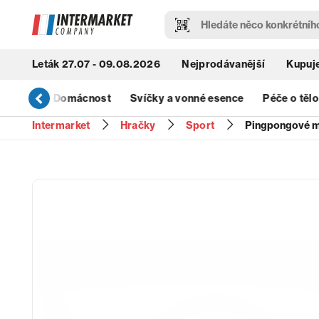
Leták 27.07 - 09.08.2026
Nejprodávanější
Kupuje
& Úklid
Domácnost
Svíčky a vonné esence
Péče o tělo
Intermarket
Hračky
Sport
Pingpongové m