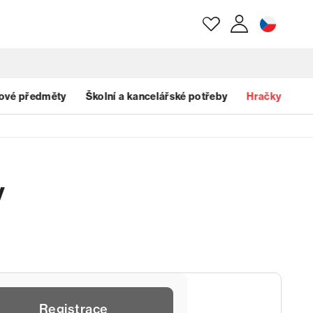
E-mail
ové předměty
Školní a kancelářské potřeby
Hračky
Heslo
y
Zapomenuté heslo?
Registrace