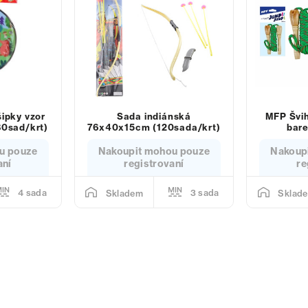
šipky vzor
Sada indiánská
MFP Švi
80sad/krt)
76x40x15cm (120sada/krt)
bare
u pouze
Nakoupit mohou pouze
Nakoup
aní
registrovaní
re
4 sada
3 sada
Skladem
Sklad