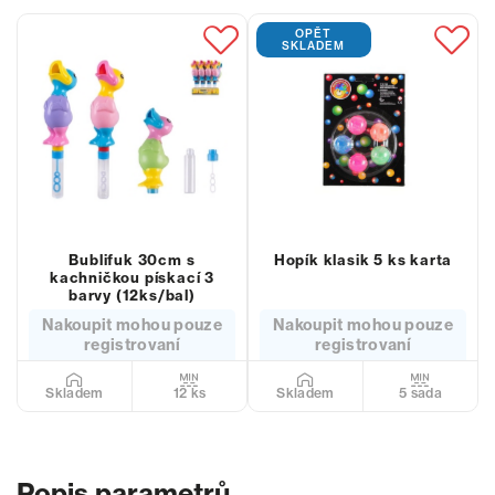
OPĚT
SKLADEM
Bublifuk 30cm s
Hopík klasik 5 ks karta
kachničkou pískací 3
barvy (12ks/bal)
Nakoupit mohou pouze
Nakoupit mohou pouze
registrovaní
registrovaní
12 ks
5 sada
Skladem
Skladem
Popis parametrů