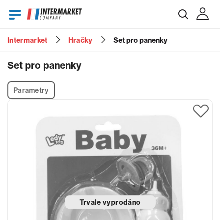
Intermarket
Hračky
Set pro panenky
E-mail
Set pro panenky
Parametry
Heslo
Zapomenuté heslo?
Trvale vyprodáno