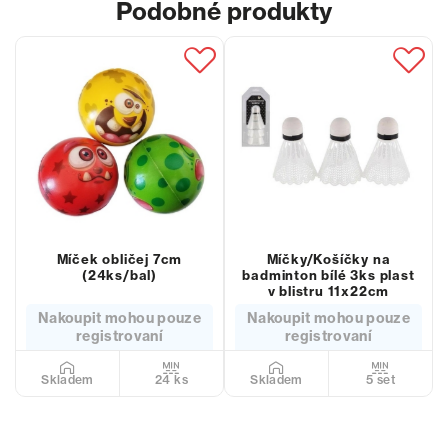
Podobné produkty
Míček obličej 7cm
Míčky/Košíčky na
(24ks/bal)
badminton bílé 3ks plast
v blistru 11x22cm
Nakoupit mohou pouze
Nakoupit mohou pouze
registrovaní
registrovaní
24 ks
5 set
Skladem
Skladem