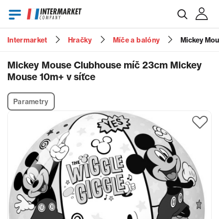
Intermarket
Hračky
Míče a balóny
Mickey Mou
E-mail
Mickey Mouse Clubhouse míč 23cm Mickey
Mouse 10m+ v síťce
Heslo
Parametry
Zapomenuté heslo?